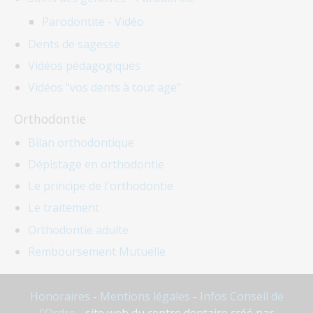
Parodontite - Vidéo
Dents de sagesse
Vidéos pédagogiques
Vidéos "vos dents à tout age"
Orthodontie
Bilan orthodontique
Dépistage en orthodontie
Le principe de l'orthodontie
Le traitement
Orthodontie adulte
Remboursement Mutuelle
Honoraires
-
Mentions légales
-
Infos Conseil de
l'Ordre
- site web du centre dentaire créé par