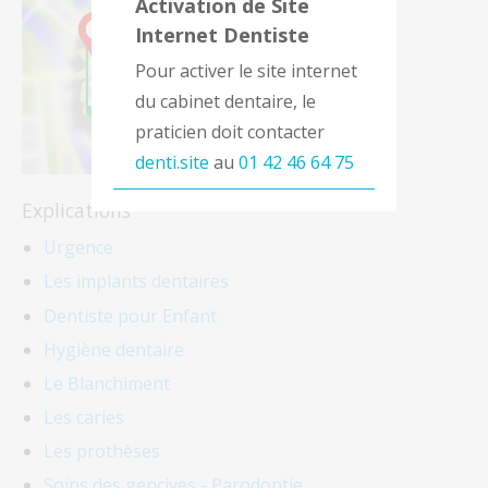
Activation de Site
Internet Dentiste
Pour activer le site internet
du cabinet dentaire, le
praticien doit contacter
denti.site
au
01 42 46 64 75
Explications
Urgence
Les implants dentaires
Dentiste pour Enfant
Hygiène dentaire
Le Blanchiment
Les caries
Les prothèses
Soins des gencives - Parodontie