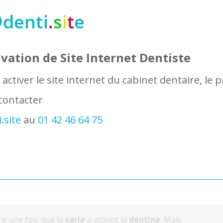
ertaines zones, moins accessibles au nettoyage. Le
 négatif, en creux, de toute surface dentaire. Même
fficilement accessible à la brosse à dents. Pour
cellement de sillons : obturation de ces creux avant
ivation de Site Internet Dentiste
activer le site internet du cabinet dentaire, le p
 contacter
.site
au
01 42 46 64 75
 peut être nettoyée avec la brosse à dents.
e pour pouvoir bien passer au niveau du collet, zone
e une fois que la
carie
a atteint la
dentine
. Mais