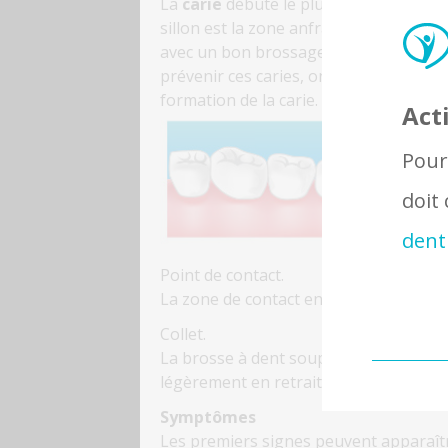
La
carie
débute le plus souvent dans c
sillon est la zone anfractueuse, relief
avec un bon brossage, cette zone est di
prévenir ces caries, on peut faire un s
formation de la carie.
Act
Pour 
doit
denti
Point de contact.
La zone de contact entre deux dents ne
Collet.
La brosse à dent souple est nécessair
légèrement en retrait.
Symptômes
Les premiers signes peuvent apparaîtr