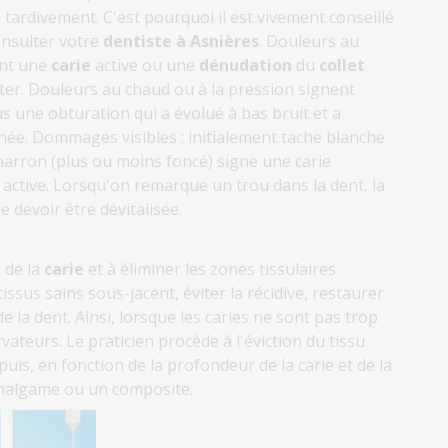
 tardivement. C'est pourquoi il est vivement conseillé
onsulter votre
dentiste à Asnières
. Douleurs au
ent une
carie
active ou une
dénudation
du
collet
iter. Douleurs au chaud ou à la pression signent
 une obturation qui a évolué à bas bruit et a
née. Dommages visibles : initialement tache blanche
 marron (plus ou moins foncé) signe une carie
s active. Lorsqu'on remarque un trou dans la dent, la
e devoir être dévitalisée.
n de la
carie
et à éliminer les zones tissulaires
tissus sains sous-jacent, éviter la récidive, restaurer
 la dent. Ainsi, lorsque les caries ne sont pas trop
ateurs. Le praticien procède à l'éviction du tissu
puis, en fonction de la profondeur de la carie et de la
amalgame ou un composite.